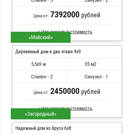
Спален - 5
Санузел - 2
Металлические сваи 108 диаметр
7392000
рублей
Цена от:
«Майский»
Брус естественной влажности
Стропила, балки 50х200 мм
Деревянный дом в два этажа 9x9
Кровля металлочерепица
5,5х9 м
35 м2
Метизы, саморезы, гвозди
ПОДРОБНЕЕ
Сборка на березовые нагеля, джут
Спален - 2
Санузел - 1
Металлические сваи 108 диаметр
2450000
рублей
Цена от:
«Загородный»
Профилированный брус
Стропила, балки 50х200 мм
Надежный дом из бруса 6x8