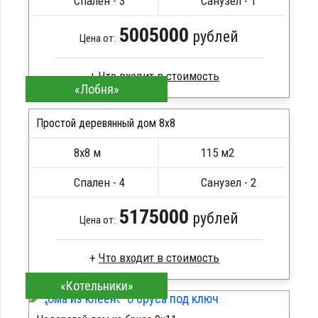
Спален - 3
Санузел - 1
5005000
рублей
Цена от:
«Лобня»
Брус камерной сушки
Стропила, балки 50х200 мм
Простой деревянный дом 8x8
Кровля металлочерепица
8х8 м
115 м2
Метизы, саморезы, гвозди
ПОДРОБНЕЕ
Сборка на березовые нагеля, джут
Спален - 4
Санузел - 2
Металлические сваи 108 диаметр
5175000
рублей
Цена от:
«Котельники»
Сухой брус
Стропила, балки 50х200 мм