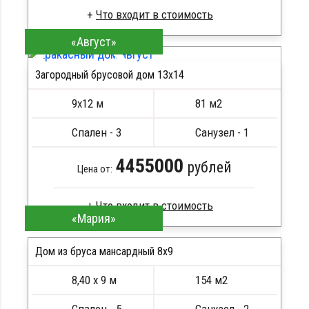
«Август»
Клееный брус
Стропила, балки 50х200 мм
Загородный брусовой дом 13х14
Кровля металлочерепица
ПОДРОБНЕЕ
Метизы, саморезы, гвозди
9х12 м
81 м2
Сборка на березовые нагеля, джут
Металлические сваи 108 диаметр
Спален - 3
Санузел - 1
4455000
рублей
Цена от:
«Мария»
Брус камерной сушки
Стропила, балки 50х200 мм
Дом из бруса мансардный 8x9
Кровля металлочерепица
8,40 х 9 м
154 м2
Метизы, саморезы, гвозди
ПОДРОБНЕЕ
Сборка на березовые нагеля, джут