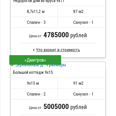
Недорогой дом из бруса 9х11
Кровля металлочерепица
ПОДРОБНЕЕ
Метизы, саморезы, гвозди
8,7х11,2 м
87 м2
Сборка на березовые нагеля, джут
Металлические сваи 108 диаметр
Спален - 3
Санузел - 1
4785000
рублей
Цена от:
«Дмитров»
Брус камерной сушки
Стропила, балки 50х200 мм
Большой коттедж 9х15
Кровля металлочерепица
ПОДРОБНЕЕ
Метизы, саморезы, гвозди
9х15 м
91 м2
Сборка на березовые нагеля, джут
Металлические сваи 108 диаметр
Спален - 2
Санузел - 1
5005000
рублей
Цена от: