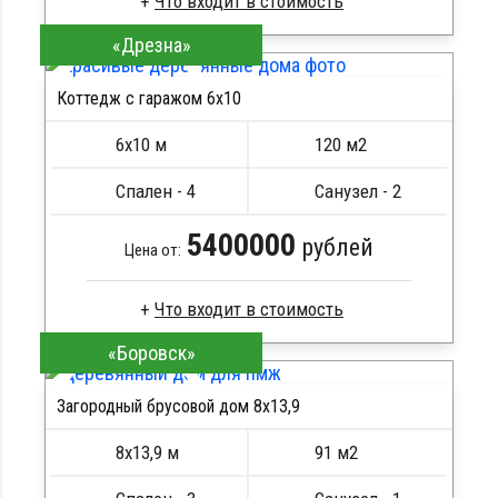
«Дрезна»
Брус естественной влажности
Стропила, балки 50х200 мм
Коттедж с гаражом 6х10
Кровля металлочерепица
ПОДРОБНЕЕ
Метизы, саморезы, гвозди
6х10 м
120 м2
Сборка на березовые нагеля, джут
Металлические сваи 108 диаметр
Спален - 4
Санузел - 2
5400000
рублей
Цена от:
«Боровск»
Брус камерной сушки
Стропила, балки 50х200 мм
Загородный брусовой дом 8х13,9
Кровля металлочерепица
ПОДРОБНЕЕ
Метизы, саморезы, гвозди
8х13,9 м
91 м2
Сборка на березовые нагеля, джут
Металлические сваи 108 диаметр