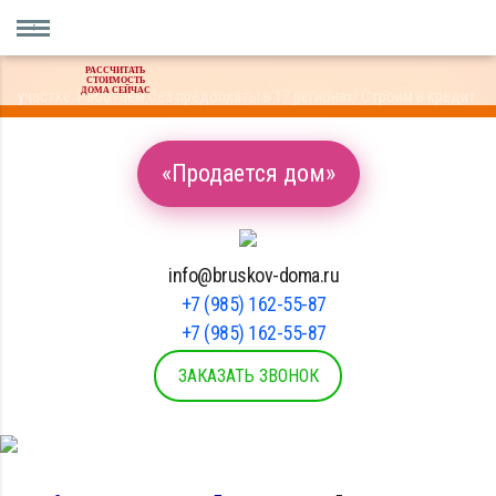
РАССЧИТАТЬ
Оплата материала только после проверки качества на вашем
СТОИМОСТЬ
ДОМА СЕЙЧАС
участке. Работаем без предоплаты в 17 регионах! Строим в кредит.
«Продается дом»
info@bruskov-doma.ru
+7 (985) 162-55-87
+7 (985) 162-55-87
ЗАКАЗАТЬ ЗВОНОК