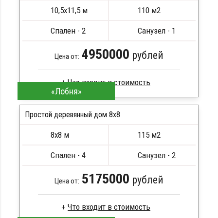
Метизы, саморезы, гвозди
10,5х11,5 м
110 м2
Сборка на березовые нагеля, джут
Металлические сваи 108 диаметр
Спален - 2
Санузел - 1
4950000
рублей
Цена от:
«Лобня»
Клееный брус
Стропила, балки 50х200 мм
Простой деревянный дом 8x8
Кровля металлочерепица
8х8 м
115 м2
Метизы, саморезы, гвозди
ПОДРОБНЕЕ
Сборка на березовые нагеля, джут
Спален - 4
Санузел - 2
Металлические сваи 108 диаметр
5175000
рублей
Цена от: