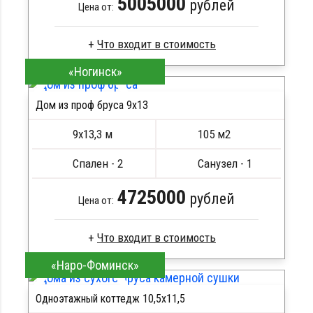
5005000
рублей
Цена от:
«Ногинск»
Сухой брус
Стропила, балки 50х200 мм
Дом из проф бруса 9х13
Кровля металлочерепица
ПОДРОБНЕЕ
Метизы, саморезы, гвозди
9х13,3 м
105 м2
Сборка на березовые нагеля, джут
Металлические сваи 108 диаметр
Спален - 2
Санузел - 1
4725000
рублей
Цена от:
«Наро-Фоминск»
Брус естественной влажности
Стропила, балки 50х200 мм
Одноэтажный коттедж 10,5х11,5
Кровля металлочерепица
ПОДРОБНЕЕ