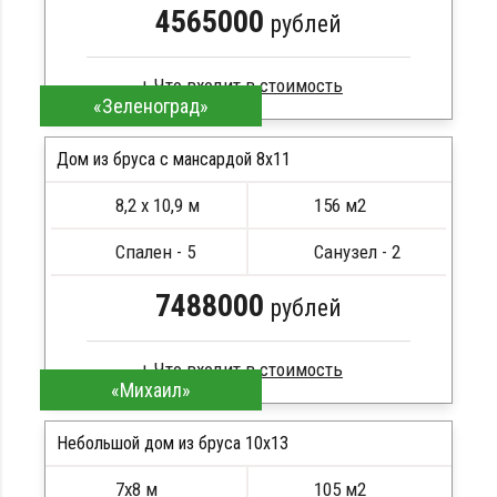
4565000
рублей
«Зеленоград»
Клееный брус
Стропила, балки 50х200 мм
Дом из бруса с мансардой 8х11
Кровля металлочерепица
8,2 х 10,9 м
156 м2
Метизы, саморезы, гвозди
ПОДРОБНЕЕ
Сборка на березовые нагеля, джут
Спален - 5
Санузел - 2
Металлические сваи 108 диаметр
7488000
рублей
«Михаил»
Брус камерной сушки
Стропила, балки 50х200 мм
Небольшой дом из бруса 10х13
Кровля металлочерепица
7х8 м
105 м2
Метизы, саморезы, гвозди