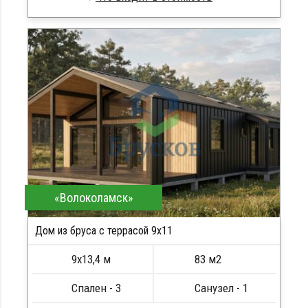
Брус естественной влажности
Стропила, балки 50х200 мм
Кровля металлочерепица
Метизы, саморезы, гвозди
Сборка на березовые нагеля, джут
Металлические сваи 108 диаметр
«Волоколамск»
Дом из бруса с террасой 9х11
9х13,4 м
83 м2
Спален - 3
Санузел - 1