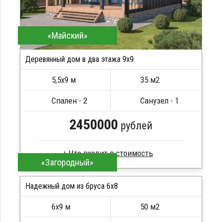
«Майский»
Деревянный дом в два этажа 9x9
5,5х9 м
35 м2
Спален - 2
Санузел - 1
2450000
рублей
«Загородный»
Профилированный брус
Стропила, балки 50х200 мм
Надежный дом из бруса 6x8
Кровля металлочерепица
6х9 м
50 м2
Метизы, саморезы, гвозди
ПОДРОБНЕЕ