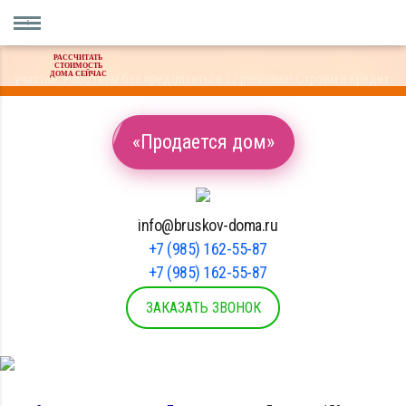
РАССЧИТАТЬ
Оплата материала только после проверки качества на вашем
СТОИМОСТЬ
ДОМА СЕЙЧАС
участке. Работаем без предоплаты в 17 регионах! Строим в кредит.
«Продается дом»
info@bruskov-doma.ru
+7 (985) 162-55-87
+7 (985) 162-55-87
ЗАКАЗАТЬ ЗВОНОК