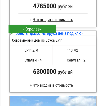
4785000
рублей
«Королёв»
Брус камерной сушки
Стропила, балки 50х200 мм
Современный дом из бруса 8x11
Кровля металлочерепица
ПОДРОБНЕЕ
Метизы, саморезы, гвозди
ПОДРОБНЕЕ
8х11,2 м
140 м2
Сборка на березовые нагеля, джут
Металлические сваи 108 диаметр
Спален - 4
Санузел - 2
6300000
рублей
Профилированный брус
Стропила, балки 50х200 мм