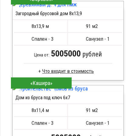
Стропила, балки 50х200 мм
Загородный брусовой дом 8х13,9
Кровля металлочерепица
ПОДРОБНЕЕ
Метизы, саморезы, гвозди
8х13,9 м
91 м2
Сборка на березовые нагеля, джут
Металлические сваи 108 диаметр
Спален - 3
Санузел - 1
5005000
рублей
Цена от:
«Кашира»
Брус камерной сушки
Стропила, балки 50х200 мм
Дом из бруса под ключ 6x7
Кровля металлочерепица
ПОДРОБНЕЕ
Метизы, саморезы, гвозди
8х11,4 м
91 м2
Сборка на березовые нагеля, джут
Металлические сваи 108 диаметр
Спален - 3
Санузел - 1