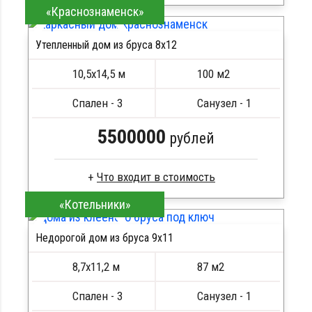
«Краснознаменск»
Сухой брус
Стропила, балки 50х200 мм
Утепленный дом из бруса 8х12
Кровля металлочерепица
ПОДРОБНЕЕ
Метизы, саморезы, гвозди
10,5х14,5 м
100 м2
Сборка на березовые нагеля, джут
Металлические сваи 108 диаметр
Спален - 3
Санузел - 1
5500000
рублей
«Котельники»
Брус естественной влажности
Стропила, балки 50х200 мм
Недорогой дом из бруса 9х11
Кровля металлочерепица
ПОДРОБНЕЕ
Метизы, саморезы, гвозди
8,7х11,2 м
87 м2
Сборка на березовые нагеля, джут
Металлические сваи 108 диаметр
Спален - 3
Санузел - 1