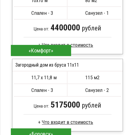
10х10 м
80 м2
Сборка на березовые нагеля, джут
Металлические сваи 108 диаметр
Спален - 3
Санузел - 1
4400000
рублей
Цена от:
«Комфорт»
Сухой брус
Стропила, балки 50х200 мм
Загородный дом из бруса 11х11
Кровля металлочерепица
11,7 х 11,8 м
115 м2
Метизы, саморезы, гвозди
ПОДРОБНЕЕ
Сборка на березовые нагеля, джут
Спален - 3
Санузел - 2
Металлические сваи 108 диаметр
5175000
рублей
Цена от:
«Боровск»
Сухой брус