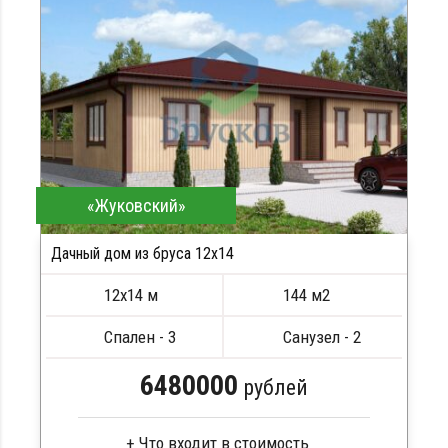
Кровля металлочерепица
Метизы, саморезы, гвозди
Сборка на березовые нагеля, джут
Металлические сваи 108 диаметр
«Жуковский»
Дачный дом из бруса 12х14
ПОДРОБНЕЕ
12х14 м
144 м2
Спален - 3
Санузел - 2
6480000
рублей