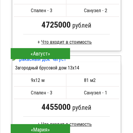
ПОДРОБНЕЕ
Сборка на березовые нагеля, джут
Спален - 3
Санузел - 2
Металлические сваи 108 диаметр
4725000
рублей
«Август»
Брус камерной сушки
Стропила, балки 50х200 мм
Загородный брусовой дом 13х14
Кровля металлочерепица
ПОДРОБНЕЕ
Метизы, саморезы, гвозди
9х12 м
81 м2
Сборка на березовые нагеля, джут
Металлические сваи 108 диаметр
Спален - 3
Санузел - 1
4455000
рублей
«Мария»