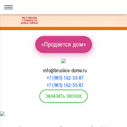
РАССЧИТАТЬ
Оплата материала только после проверки качества на вашем
СТОИМОСТЬ
ДОМА СЕЙЧАС
участке. Работаем без предоплаты в 17 регионах! Строим в кредит.
«Продается дом»
info@bruskov-doma.ru
+7 (985) 162-55-87
+7 (985) 162-55-87
ЗАКАЗАТЬ ЗВОНОК