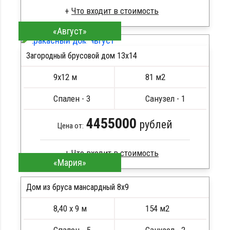
«Август»
Брус камерной сушки
Стропила, балки 50х200 мм
Загородный брусовой дом 13х14
Кровля металлочерепица
ПОДРОБНЕЕ
Метизы, саморезы, гвозди
9х12 м
81 м2
Сборка на березовые нагеля, джут
Металлические сваи 108 диаметр
Спален - 3
Санузел - 1
4455000
рублей
Цена от:
«Мария»
Брус камерной сушки
Стропила, балки 50х200 мм
Дом из бруса мансардный 8x9
Кровля металлочерепица
8,40 х 9 м
154 м2
Метизы, саморезы, гвозди
ПОДРОБНЕЕ
Сборка на березовые нагеля, джут