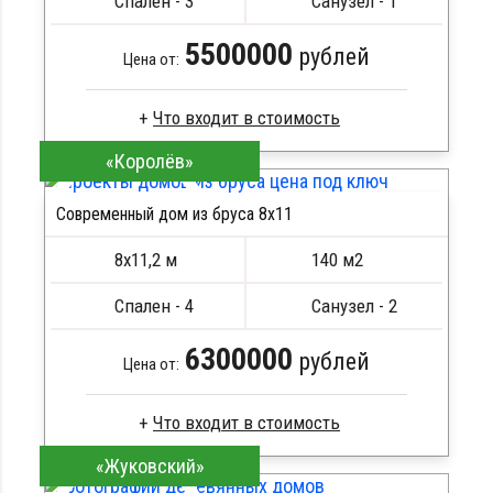
Спален - 3
Санузел - 1
5500000
рублей
Цена от:
«Королёв»
Брус естественной влажности
Стропила, балки 50х200 мм
Современный дом из бруса 8x11
Кровля металлочерепица
ПОДРОБНЕЕ
Метизы, саморезы, гвозди
8х11,2 м
140 м2
Сборка на березовые нагеля, джут
Металлические сваи 108 диаметр
Спален - 4
Санузел - 2
6300000
рублей
Цена от:
«Жуковский»
Профилированный брус