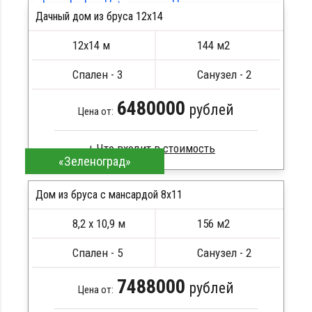
Стропила, балки 50х200 мм
Дачный дом из бруса 12х14
Кровля металлочерепица
ПОДРОБНЕЕ
Метизы, саморезы, гвозди
12х14 м
144 м2
Сборка на березовые нагеля, джут
Металлические сваи 108 диаметр
Спален - 3
Санузел - 2
6480000
рублей
Цена от:
«Зеленоград»
Брус естественной влажности
Стропила, балки 50х200 мм
Дом из бруса с мансардой 8х11
Кровля металлочерепица
8,2 х 10,9 м
156 м2
Метизы, саморезы, гвозди
ПОДРОБНЕЕ
Сборка на березовые нагеля, джут
Спален - 5
Санузел - 2
Металлические сваи 108 диаметр
7488000
рублей
Цена от: