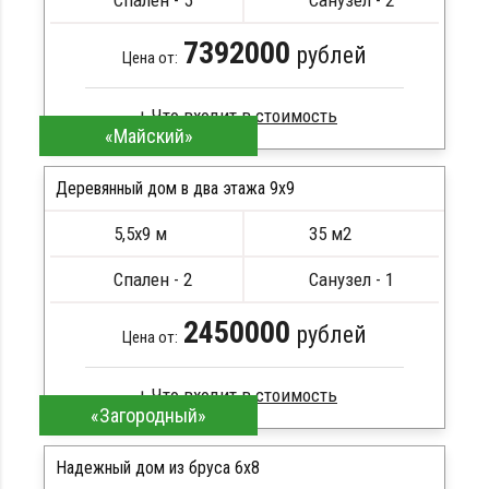
Спален - 5
Санузел - 2
Металлические сваи 108 диаметр
7392000
рублей
Цена от:
«Майский»
Брус естественной влажности
Стропила, балки 50х200 мм
Деревянный дом в два этажа 9x9
Кровля металлочерепица
5,5х9 м
35 м2
Метизы, саморезы, гвозди
ПОДРОБНЕЕ
Сборка на березовые нагеля, джут
Спален - 2
Санузел - 1
Металлические сваи 108 диаметр
2450000
рублей
Цена от:
«Загородный»
Профилированный брус
Стропила, балки 50х200 мм
Надежный дом из бруса 6x8